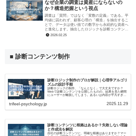
なぜ企業の調査は資産にならないの
か？構造把握という視点
調査は「質問」ではなく「変数の定義」である。平
均値に囚われず、顧客心理の「構造」を抽出するこ
とで、データは使い捨ての数字から永続的な資産へ
と進化します。抽出したロジックを診断コンテンツ
等で体験化し、ビジネス成果に繋げるための本質的
2026.02.25
な視点と調査設計の「問い」を提示します。
■ 診断コンテンツ制作
診断ロジック制作のプロが解説｜心理学アルゴリ
ズムの設計手順
診断ロジックの制作、「なんとなく」で大丈夫ですか？
Webで診断コンテンツを公開したものの、結果を見た瞬間
にユーザーが離脱してしまう。あるいは内容が平凡すぎて
集客やCVRに結びつかない。あなたには、そんな経験があ
りませんか？近年、マーケティン...
2025.11.29
trifeel-psychology.jp
診断コンテンツに根拠はあるか？失敗しない理論
と作成法を解説
自社の診断コンテンツに、明確な根拠はありますか？マー