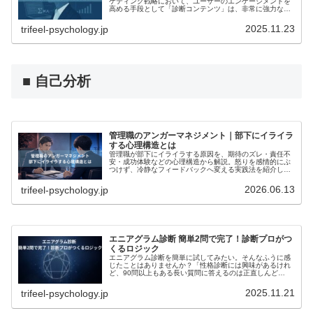
ケティング戦略において、ユーザーのエンゲージメントを
高める手段として「診断コンテンツ」は、非常に強力なツ
ールです。しかし、企画担当者の多くが直面する最大の課
題は、「その診断に信頼できる根拠...
2025.11.23
trifeel-psychology.jp
■ 自己分析
管理職のアンガーマネジメント｜部下にイライラ
する心理構造とは
管理職が部下にイライラする原因を、期待のズレ・責任不
安・成功体験などの心理構造から解説。怒りを感情的にぶ
つけず、冷静なフィードバックへ変える実践法を紹介しま
す。
2026.06.13
trifeel-psychology.jp
エニアグラム診断 簡単2問で完了！診断プロがつ
くるロジック
エニアグラム診断を簡単に試してみたい。そんなふうに感
じたことはありませんか？「性格診断には興味があるけれ
ど、90問以上もある長い質問に答えるのは正直しんど
い…」。「そもそもネットの診断結果って、本当に当たっ
ているの？」。実は、そう思う方は少...
2025.11.21
trifeel-psychology.jp