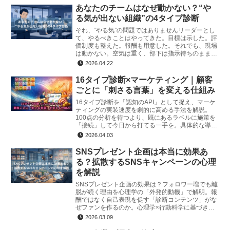
あなたのチームはなぜ動かない？“や
る気が出ない組織”の4タイプ診断
それ、“やる気”の問題ではありませんリーダーとし
て、やるべきことはやってきた。目標は示した。評
価制度も整えた。報酬も用意した。それでも、現場
は動かない。空気は重く、部下は指示待ちのまま。
自発的に動く気配がない。そんな状況が続けば、こ
2026.04.22
う思いた…
16タイプ診断×マーケティング｜顧客
ごとに「刺さる言葉」を変える仕組み
16タイプ診断を「認知のAPI」として捉え、マーケ
ティングの実装速度を劇的に高める手法を解説。
100点の分析を待つより、既にあるラベルに施策を
「接続」して今日から打てる一手を。具体的な導入
3ステップから、CTAの出し分けやレビューのソー
2026.04.03
トといったUI/UXへの落とし込みまで、心理学と実
装ロジックの融合を提案します。
SNSプレゼント企画は本当に効果あ
る？拡散するSNSキャンペーンの心理
を解説
SNSプレゼント企画の効果は？フォロワー増でも離
脱が続く理由を心理学の「外発的動機」で解明。報
酬ではなく自己表現を促す「診断コンテンツ」がな
ぜファンを作るのか。心理学×行動科学に基づき、
成果に直結するSNS施策の本質を専門家が解説しま
2026.03.09
す。