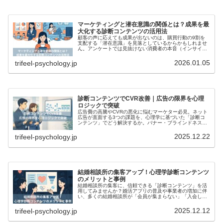
マーケティングと潜在意識の関係とは？成果を最
大化する診断コンテンツの活用法
顧客の声に応えても成果が出ないのは、購買行動の9割を
支配する「潜在意識」を見落としているからかもしれませ
ん。アンケートでは見抜けない消費者の本音（インサイ
ト）を可視化し、CVRを最大化する「診断コンテンツ」の
有効性を心理学の視点から詳しく解説します。
2026.01.05
trifeel-psychology.jp
診断コンテンツでCVR改善｜広告の限界を心理
ロジックで突破
広告費の高騰やCVRの悪化に悩むマーケター必見。ネット
広告が直面する3つの課題を、心理学に基づいた「診断コ
ンテンツ」でどう解決するか。バナー・ブラインドネスや
心理的リアクタンスを無効化し、CVR改善を実現する緻密
なスコアリングロジックの正体を解説します。
2025.12.22
trifeel-psychology.jp
結婚相談所の集客アップ！心理学診断コンテンツ
のメリットと事例
結婚相談所の集客に、信頼できる「診断コンテンツ」を活
用してみませんか？婚活アプリの普及や事業者の増加に伴
い、多くの結婚相談所が「会員が集まらない」「入会して
も成婚に至らず退会してしまう」といった深刻な課題に直
面しています。年収や年齢など“ス...
2025.12.12
trifeel-psychology.jp