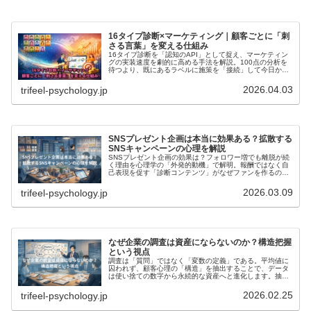
16タイプ診断×マーケティング｜顧客ごとに「刺
さる言葉」を変える仕組み
16タイプ診断を「認知のAPI」として捉え、マーケティン
グの実装速度を劇的に高める手法を解説。100点の分析を
待つより、既にあるラベルに施策を「接続」して今日から
打てる一手を。具体的な導入3ステップから、CTAの出し分
けやレビューのソートといったUI/UXへの落とし込みま
2026.04.03
trifeel-psychology.jp
で、心理学と実装ロジックの融合を提案します。
SNSプレゼント企画は本当に効果ある？拡散する
SNSキャンペーンの心理を解説
SNSプレゼント企画の効果は？フォロワー増でも離脱が続
く理由を心理学の「外発的動機」で解明。報酬ではなく自
己表現を促す「診断コンテンツ」がなぜファンを作るの
か。心理学×行動科学に基づき、成果に直結するSNS施策
の本質を専門家が解説します。
2026.03.09
trifeel-psychology.jp
なぜ企業の調査は資産にならないのか？構造把握
という視点
調査は「質問」ではなく「変数の定義」である。平均値に
囚われず、顧客心理の「構造」を抽出することで、データ
は使い捨ての数字から永続的な資産へと進化します。抽出
したロジックを診断コンテンツ等で体験化し、ビジネス成
果に繋げるための本質的な視点と調査設計の「問い」を提
2026.02.25
trifeel-psychology.jp
示します。