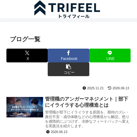
ブログ一覧
X
Facebook
LINE
コピー
2025.11.21
2026.06.13
管理職のアンガーマネジメント｜部下
にイライラする心理構造とは
管理職が部下にイライラする原因を、期待のズレ・
責任不安・成功体験などの心理構造から解説。怒り
を感情的にぶつけず、冷静なフィードバックへ変え
る実践法を紹介します。
2026.06.13