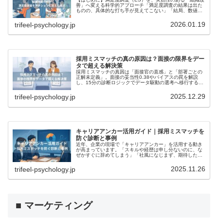
善」へ変える科学的アプローチ「満足度調査の結果は出た
ものの、具体的な打ち手が見えてこない」「結局、数値の
良し悪しに一喜一憂して終わってしまう」。これは、組織
改善に取り組む多くの人事担当者...
2026.01.19
trifeel-psychology.jp
採用ミスマッチの真の原因は？面接の限界をデー
タで超える解決策
採用ミスマッチの真因は「面接官の直感」と「部署ごとの
正解未定義」。面接の妥当性0.38やバイアスの罠を解説
し、15分の診断ロジックでデータ駆動の選考へ移行する方
法を示します。
2025.12.29
trifeel-psychology.jp
キャリアアンカー活用ガイド｜採用ミスマッチを
防ぐ診断と事例
近年、企業の現場で「キャリアアンカー」を活用する動き
が高まっています。「スキルや経歴は申し分ないのに、な
ぜかすぐに辞めてしまう」「社風になじまず、期待したほ
ど成果が出ない」実は、そんな採用ミスマッチの背景に
は、多くの場合、個人が持つ根源的な...
2025.11.26
trifeel-psychology.jp
■ マーケティング