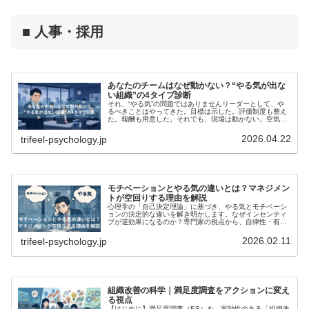
■ 人事・採用
あなたのチームはなぜ動かない？“やる気が出な
い組織”の4タイプ診断
それ、“やる気”の問題ではありませんリーダーとして、や
るべきことはやってきた。目標は示した。評価制度も整え
た。報酬も用意した。それでも、現場は動かない。空気は
重く、部下は指示待ちのまま。自発的に動く気配がない。
そんな状況が続けば、こう思いた...
2026.04.22
trifeel-psychology.jp
モチベーションとやる気の違いとは？マネジメン
トが空回りする理由を解説
心理学の「自己決定理論」に基づき、やる気とモチベーシ
ョンの決定的な違いを解き明かします。なぜインセンティ
ブが逆効果になるのか？専門家の視点から、自律性・有能
感・関係性の3要素が作る「行動のエンジン」を可視化。
勘や経験に頼らない、科学的な組織づくりのためのマネジ
2026.02.11
trifeel-psychology.jp
メント論です。
組織改善の科学｜満足度調査をアクションに変え
る視点
【はじめに】満足度調査（ES）を、実効性のある「組織改